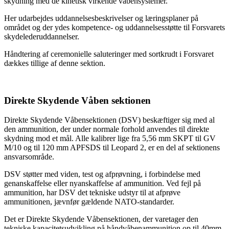
skydning med de kinetisk virkende våbensystemer.
Her udarbejdes uddannelsesbeskrivelser og læringsplaner på
området og der ydes kompetence- og uddannelsesstøtte til Forsvarets
skydelederuddannelser.
Håndtering af ceremonielle saluteringer med sortkrudt i Forsvaret
dækkes tillige af denne sektion.
Direkte Skydende Våben sektionen
Direkte Skydende Våbensektionen (DSV) beskæftiger sig med al
den ammunition, der under normale forhold anvendes til direkte
skydning mod et mål. Alle kalibrer lige fra 5,56 mm SKPT til GV
M/10 og til 120 mm APFSDS til Leopard 2, er en del af sektionens
ansvarsområde.
DSV støtter med viden, test og afprøvning, i forbindelse med
genanskaffelse eller nyanskaffelse af ammunition. Ved fejl på
ammunition, har DSV det tekniske udstyr til at afprøve
ammunitionen, jævnfør gældende NATO-standarder.
Det er Direkte Skydende Våbensektionen, der varetager den
tekniske kapacitetsudvikling på håndvåbenammunition op til 40mm