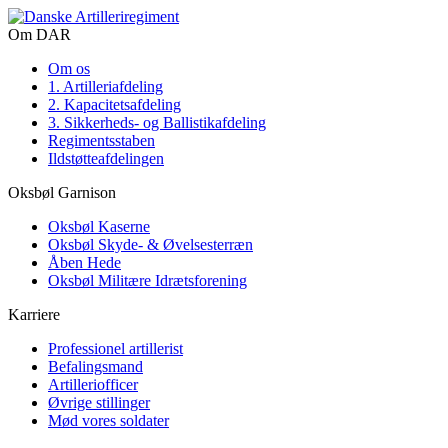
Om DAR
Om os
1. Artilleriafdeling
2. Kapacitetsafdeling
3. Sikkerheds- og Ballistikafdeling
Regimentsstaben
Ildstøtteafdelingen
Oksbøl Garnison
Oksbøl Kaserne
Oksbøl Skyde- & Øvelsesterræn
Åben Hede
Oksbøl Militære Idrætsforening
Karriere
Professionel artillerist
Befalingsmand
Artilleriofficer
Øvrige stillinger
Mød vores soldater