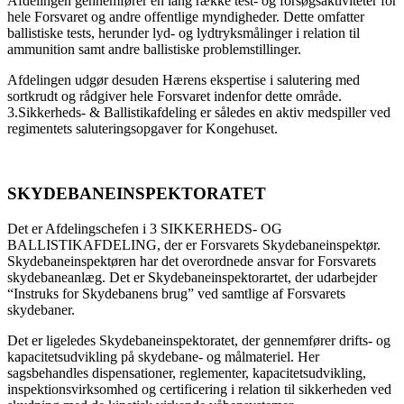
Afdelingen gennemfører en lang række test- og forsøgsaktiviteter for
hele Forsvaret og andre offentlige myndigheder. Dette omfatter
ballistiske tests, herunder lyd- og lydtryksmålinger i relation til
ammunition samt andre ballistiske problemstillinger.
Afdelingen udgør desuden Hærens ekspertise i salutering med
sortkrudt og rådgiver hele Forsvaret indenfor dette område.
3.Sikkerheds- & Ballistikafdeling er således en aktiv medspiller ved
regimentets saluteringsopgaver for Kongehuset.
SKYDEBANEINSPEKTORATET
Det er Afdelingschefen i 3 SIKKERHEDS- OG
BALLISTIKAFDELING, der er Forsvarets Skydebaneinspektør.
Skydebaneinspektøren har det overordnede ansvar for Forsvarets
skydebaneanlæg. Det er Skydebaneinspektorartet, der udarbejder
“Instruks for Skydebanens brug” ved samtlige af Forsvarets
skydebaner.
Det er ligeledes Skydebaneinspektoratet, der gennemfører drifts- og
kapacitetsudvikling på skydebane- og målmateriel. Her
sagsbehandles dispensationer, reglementer, kapacitetsudvikling,
inspektionsvirksomhed og certificering i relation til sikkerheden ved