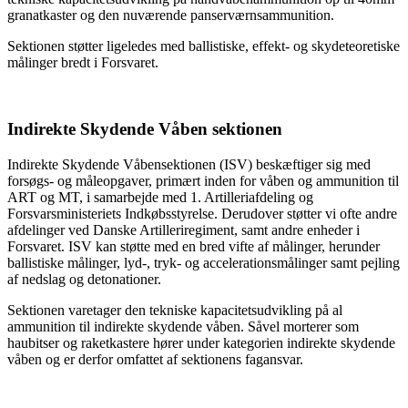
granatkaster og den nuværende panserværnsammunition.
Sektionen støtter ligeledes med ballistiske, effekt- og skydeteoretiske
målinger bredt i Forsvaret.
Indirekte Skydende Våben sektionen
Indirekte Skydende Våbensektionen (ISV) beskæftiger sig med
forsøgs- og måleopgaver, primært inden for våben og ammunition til
ART og MT, i samarbejde med 1. Artilleriafdeling og
Forsvarsministeriets Indkøbsstyrelse. Derudover støtter vi ofte andre
afdelinger ved Danske Artilleriregiment, samt andre enheder i
Forsvaret. ISV kan støtte med en bred vifte af målinger, herunder
ballistiske målinger, lyd-, tryk- og accelerationsmålinger samt pejling
af nedslag og detonationer.
Sektionen varetager den tekniske kapacitetsudvikling på al
ammunition til indirekte skydende våben. Såvel morterer som
haubitser og raketkastere hører under kategorien indirekte skydende
våben og er derfor omfattet af sektionens fagansvar.