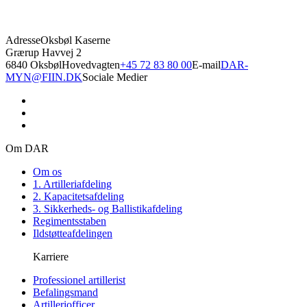
Adresse
Oksbøl Kaserne
Grærup Havvej 2
6840 Oksbøl
Hovedvagten
+45 72 83 80 00
E-mail
DAR-
MYN@FIIN.DK
Sociale Medier
Om DAR
Om os
1. Artilleriafdeling
2. Kapacitetsafdeling
3. Sikkerheds- og Ballistikafdeling
Regimentsstaben
Ildstøtteafdelingen
Karriere
Professionel artillerist
Befalingsmand
Artilleriofficer