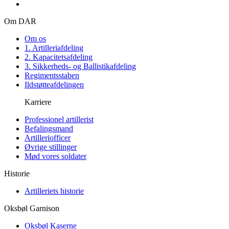
Om DAR
Om os
1. Artilleriafdeling
2. Kapacitetsafdeling
3. Sikkerheds- og Ballistikafdeling
Regimentsstaben
Ildstøtteafdelingen
Karriere
Professionel artillerist
Befalingsmand
Artilleriofficer
Øvrige stillinger
Mød vores soldater
Historie
Artilleriets historie
Oksbøl Garnison
Oksbøl Kaserne