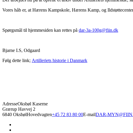
Vores håb er, at Hærens Kampskole, Hærens Kamp, og Ildstøttecenter
Spørgsmål til hjemmesiden kan rettes på
dar-3a-100g@fiin.dk
Bjarne I.S, Odgaard
Følg dette link;
Artilleriets historie i Danmark
Adresse
Oksbøl Kaserne
Grærup Havvej 2
6840 Oksbøl
Hovedvagten
+45 72 83 80 00
E-mail
DAR-MYN@FIIN