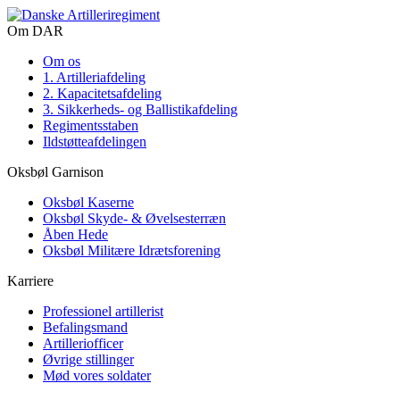
Om DAR
Om os
1. Artilleriafdeling
2. Kapacitetsafdeling
3. Sikkerheds- og Ballistikafdeling
Regimentsstaben
Ildstøtteafdelingen
Oksbøl Garnison
Oksbøl Kaserne
Oksbøl Skyde- & Øvelsesterræn
Åben Hede
Oksbøl Militære Idrætsforening
Karriere
Professionel artillerist
Befalingsmand
Artilleriofficer
Øvrige stillinger
Mød vores soldater