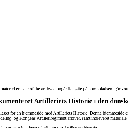
ateriel er state of the art hvad angår ildstøtte på kamppladsen, går vore
kumenteret Artilleriets Historie i den dans
get for en hjemmeside med Artilleriets Historie. Denne hjemmeside er
fdeling, og Kongens Artilleriregiment arkiver, samt indleveret materiale f
ådan at man kan læse yderligere om Artilleriets historie.