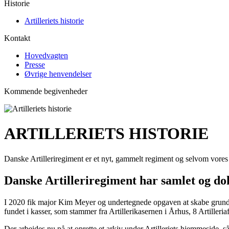
Historie
Artilleriets historie
Kontakt
Hovedvagten
Presse
Øvrige henvendelser
Kommende begivenheder
ARTILLERIETS HISTORIE
Danske Artilleriregiment er et nyt, gammelt regiment og selvom vores m
Danske Artilleriregiment har samlet og do
I 2020 fik major Kim Meyer og undertegnede opgaven at skabe grundla
fundet i kasser, som stammer fra Artillerikasernen i Århus, 8 Artilleria
Der arbejdes nu på at oprette et arkiv under Artilleriets hjemmeside, s