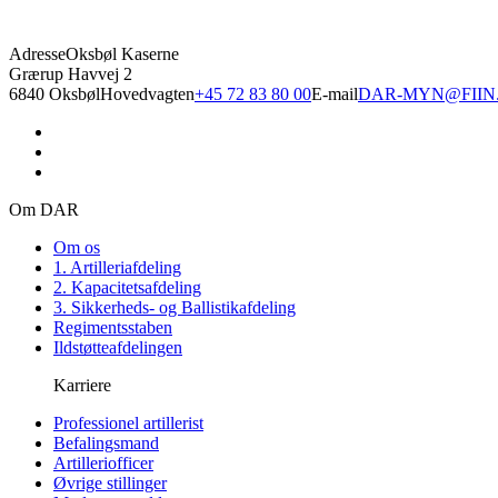
Adresse
Oksbøl Kaserne
Grærup Havvej 2
6840 Oksbøl
Hovedvagten
+45 72 83 80 00
E-mail
DAR-MYN@FIIN
Om DAR
Om os
1. Artilleriafdeling
2. Kapacitetsafdeling
3. Sikkerheds- og Ballistikafdeling
Regimentsstaben
Ildstøtteafdelingen
Karriere
Professionel artillerist
Befalingsmand
Artilleriofficer
Øvrige stillinger