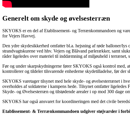
Generelt om skyde og øvelsesterræn
SKYOKS er en del af Etablissement- og Terrænkommandoen og varetag
for Vejers Havvej.
Den ydre skydesikkerhed omfatter bl.a. hejsning af røde balloner/ly
strandvagtskurene ved hhv. Vejers og Blåvand pælerækker, samt sluk
råder ligeledes over materiel til inddæmning af miljøuheld i terrænet,
Før og under skarpskydningerne fører SKYOKS også kontrol med, at 
kontrollerer og tildeler tilsvarende enhederne skydetilladelse, før 
SKYOKS varetager tilsynet med hele skyde- og øvelsesterrænet i hverdag
overholdes af soldaterne i kampens hede. Tilsynet omfatter ligeledes F
Skyde- og Øvelsesterræn og tilstødende arealer i op mod 300 dage om
SKYOKS har også ansvaret for koordineringen med det civile beredska
Etablissement- & Terrænkommandoen udgiver støjvarsler i forb