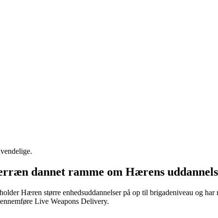
nvendelige.
sterræn dannet ramme om Hærens uddannels
fholder Hæren større enhedsuddannelser på op til brigadeniveau og har m
n gennemføre Live Weapons Delivery.