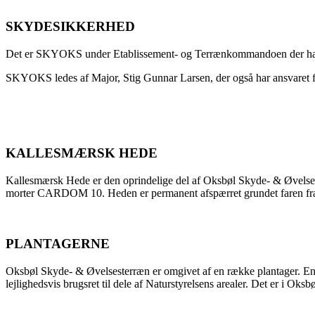
SKYDESIKKERHED
Det er SKYOKS under Etablissement- og Terrænkommandoen der har 
SKYOKS ledes af Major, Stig Gunnar Larsen, der også har ansvaret f
KALLESMÆRSK HEDE
Kallesmærsk Hede er den oprindelige del af Oksbøl Skyde- & Øvel
morter CARDOM 10. Heden er permanent afspærret grundet faren fra i
PLANTAGERNE
Oksbøl Skyde- & Øvelsesterræn er omgivet af en række plantager. En de
lejlighedsvis brugsret til dele af Naturstyrelsens arealer. Det er i O