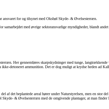
ansvaret for og tilsynet med Oksbøl Skyde- & Øvelsesterræn.
or samarbejdet med øvrige sektoransvarlige myndigheder, blandt andet
sesterræn. Her gennemføres skarpskydninger med tunge, langtrækkend
kke-detoneret ammunition. Det er dog muligt at krydse heden ad Kalle
l af det beplantede areal hører under Naturstyrelsen, men en stor del 
ksbøl Skyde- & Øvelsesterræn med de omgivende plantager, at man finder 