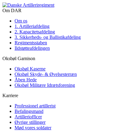
Om DAR
Om os
1. Artilleriafdeling
2. Kapacitetsafdeling
3. Sikkerheds- og Ballistikafdeling
Regimentsstaben
Ildstøtteafdelingen
Oksbøl Garnison
Oksbøl Kaserne
Oksbøl Skyde- & Øvelsesterræn
Åben Hede
Oksbøl Militære Idrætsforening
Karriere
Professionel artillerist
Befalingsmand
Artilleriofficer
Øvrige stillinger
Mød vores soldater