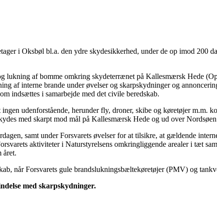
er i Oksbøl bl.a. den ydre skydesikkerhed, under de op imod 200 da
s og lukning af bomme omkring skydeterrænet på Kallesmærsk Hede (Op 
ning af interne brande under øvelser og skarpskydninger og annoncerin
 som indsættes i samarbejde med det civile beredskab.
ingen udenforstående, herunder fly, droner, skibe og køretøjer m.m
der skydes med skarpt mod mål på Kallesmærsk Hede og ud over Nordsøen
en, samt under Forsvarets øvelser for at tilsikre, at gældende interne r
orsvarets aktiviteter i Naturstyrelsens omkringliggende arealer i tæt s
 året.
b, når Forsvarets gule brandslukningsbæltekøretøjer (PMV) og tankvogne
indelse med skarpskydninger.