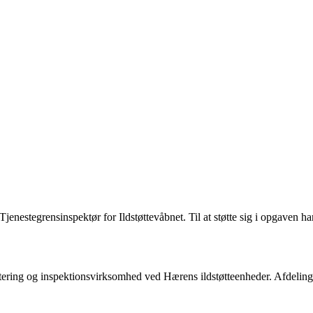
nestegrensinspektør for Ildstøttevåbnet. Til at støtte sig i opgaven har
ntering og inspektionsvirksomhed ved Hærens ildstøtteenheder. Afdelinge