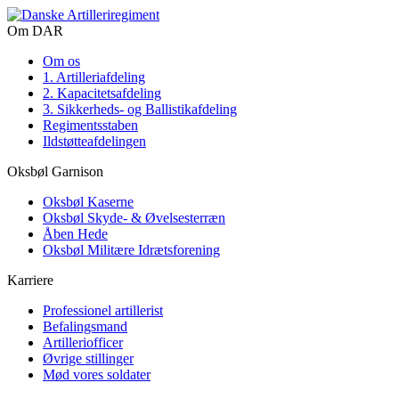
Om DAR
Om os
1. Artilleriafdeling
2. Kapacitetsafdeling
3. Sikkerheds- og Ballistikafdeling
Regimentsstaben
Ildstøtteafdelingen
Oksbøl Garnison
Oksbøl Kaserne
Oksbøl Skyde- & Øvelsesterræn
Åben Hede
Oksbøl Militære Idrætsforening
Karriere
Professionel artillerist
Befalingsmand
Artilleriofficer
Øvrige stillinger
Mød vores soldater