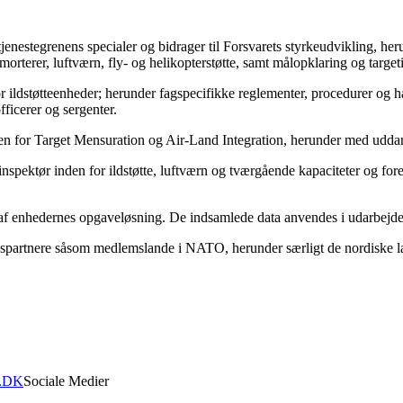
jenestegrenens specialer og bidrager til Forsvarets styrkeudvikling, 
 morterer, luftværn, fly- og helikopterstøtte, samt målopklaring og target
 ildstøtteenheder; herunder fagspecifikke reglementer, procedurer og h
fficerer og sergenter.
n for Target Mensuration og Air-Land Integration, herunder med uddannel
nsinspektør inden for ildstøtte, luftværn og tværgående kapaciteter og f
f enhedernes opgaveløsning. De indsamlede data anvendes i udarbejdels
dspartnere såsom medlemslande i NATO, herunder særligt de nordiske l
.DK
Sociale Medier