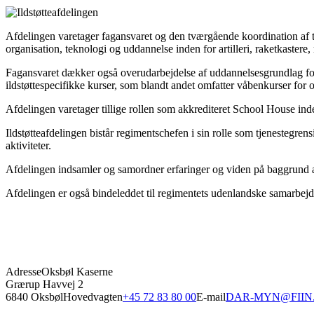
Afdelingen varetager fagansvaret og den tværgående koordination af t
organisation, teknologi og uddannelse inden for artilleri, raketkastere,
Fagansvaret dækker også overudarbejdelse af uddannelsesgrundlag for
ildstøttespecifikke kurser, som blandt andet omfatter våbenkurser for o
Afdelingen varetager tillige rollen som akkrediteret School House inde
Ildstøtteafdelingen bistår regimentschefen i sin rolle som tjenestegre
aktiviteter.
Afdelingen indsamler og samordner erfaringer og viden på baggrund a
Afdelingen er også bindeleddet til regimentets udenlandske samarbej
Adresse
Oksbøl Kaserne
Grærup Havvej 2
6840 Oksbøl
Hovedvagten
+45 72 83 80 00
E-mail
DAR-MYN@FIIN