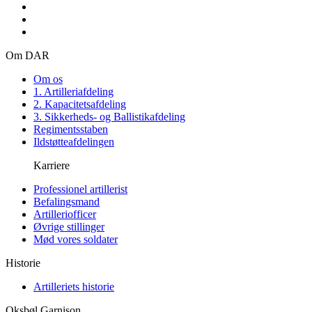
Om DAR
Om os
1. Artilleriafdeling
2. Kapacitetsafdeling
3. Sikkerheds- og Ballistikafdeling
Regimentsstaben
Ildstøtteafdelingen
Karriere
Professionel artillerist
Befalingsmand
Artilleriofficer
Øvrige stillinger
Mød vores soldater
Historie
Artilleriets historie
Oksbøl Garnison