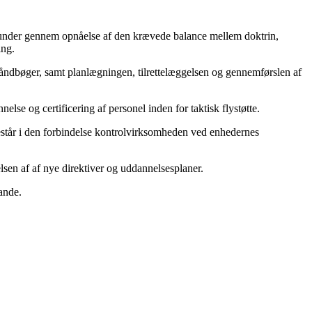
herunder gennem opnåelse af den krævede balance mellem doktrin,
ing.
åndbøger, samt planlægningen, tilrettelæggelsen og gennemførslen af
se og certificering af personel inden for taktisk flystøtte.
orestår i den forbindelse kontrolvirksomheden ved enhedernes
en af af nye direktiver og uddannelsesplaner.
ande.